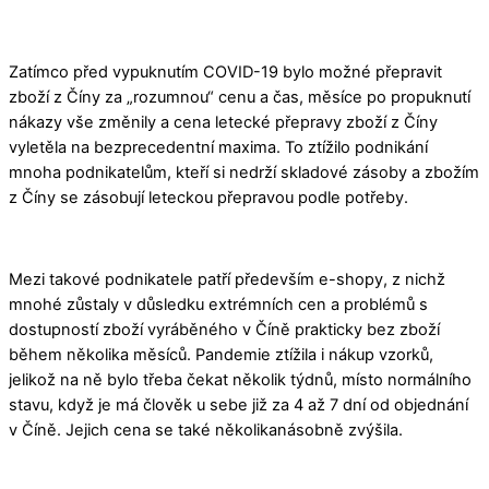
Zatímco před vypuknutím COVID-19 bylo možné přepravit
zboží z Číny za „rozumnou“ cenu a čas, měsíce po propuknutí
nákazy vše změnily a cena letecké přepravy zboží z Číny
vyletěla na bezprecedentní maxima. To ztížilo podnikání
mnoha podnikatelům, kteří si nedrží skladové zásoby a zbožím
z Číny se zásobují leteckou přepravou podle potřeby.
Mezi takové podnikatele patří především e-shopy, z nichž
mnohé zůstaly v důsledku extrémních cen a problémů s
dostupností zboží vyráběného v Číně prakticky bez zboží
během několika měsíců. Pandemie ztížila i nákup vzorků,
jelikož na ně bylo třeba čekat několik týdnů, místo normálního
stavu, když je má člověk u sebe již za 4 až 7 dní od objednání
v Číně. Jejich cena se také několikanásobně zvýšila.