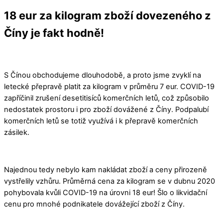
18 eur za kilogram zboží dovezeného z
Čín
y je fakt hodně!
S Čínou obchodujeme dlouhodobě, a proto jsme zvyklí na
letecké přepravě platit za kilogram v průměru 7 eur. COVID-19
zapříčinil zrušení desetitisíců komerčních letů, což způsobilo
nedostatek prostoru i pro zboží dovážené z Číny. Podpalubí
komerčních letů se totiž využívá i k přepravě komerčních
zásilek.
Najednou tedy nebylo kam nakládat zboží a ceny přirozeně
vystřelily vzhůru. Průměrná cena za kilogram se v dubnu 2020
pohybovala kvůli COVID-19 na úrovni 18 eur! Šlo o likvidační
cenu pro mnohé podnikatele dovážející zboží z Číny.