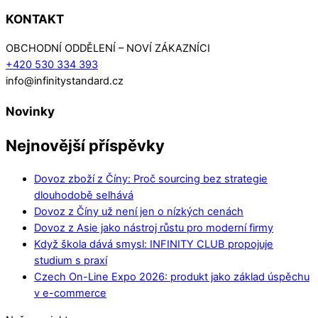
KONTAKT
OBCHODNÍ ODDĚLENÍ – NOVÍ ZÁKAZNÍCI
+420 530 334 393
info@infinitystandard.cz
Novinky
Nejnovější příspěvky
Dovoz zboží z Číny: Proč sourcing bez strategie
dlouhodobě selhává
Dovoz z Číny už není jen o nízkých cenách
Dovoz z Asie jako nástroj růstu pro moderní firmy
Když škola dává smysl: INFINITY CLUB propojuje
studium s praxí
Czech On-Line Expo 2026: produkt jako základ úspěchu
v e-commerce