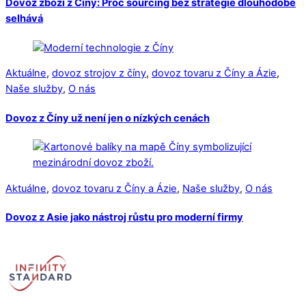
Dovoz zboží z Číny: Proč sourcing bez strategie dlouhodobě
selhává
Aktuálne
,
dovoz strojov z číny
,
dovoz tovaru z Číny a Ázie
,
Naše služby
,
O nás
Dovoz z Číny už není jen o nízkých cenách
Aktuálne
,
dovoz tovaru z Číny a Ázie
,
Naše služby
,
O nás
Dovoz z Asie jako nástroj růstu pro moderní firmy