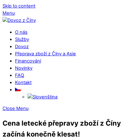
Skip to content
Menu
O nás
Služby
Dovoz
Přeprava zboží z Číny a Asie
Financování
Novinky
FAQ
Kontakt
Close Menu
Cena letecké přepravy zboží z Číny
začíná konečně klesat!