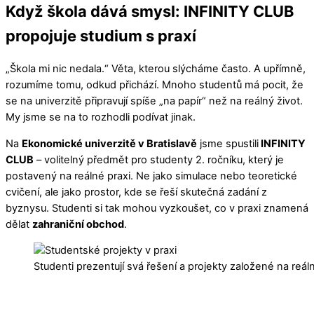
Když škola dává smysl: INFINITY CLUB
propojuje studium s praxí
„Škola mi nic nedala.“ Věta, kterou slýcháme často. A upřímně,
rozumíme tomu, odkud přichází. Mnoho studentů má pocit, že
se na univerzitě připravují spíše „na papír“ než na reálný život.
My jsme se na to rozhodli podívat jinak.
Na
Ekonomické univerzitě v Bratislavě
jsme spustili
INFINITY
CLUB
– volitelný předmět pro studenty 2. ročníku, který je
postavený na reálné praxi. Ne jako simulace nebo teoretické
cvičení, ale jako prostor, kde se řeší skutečná zadání z
byznysu. Studenti si tak mohou vyzkoušet, co v praxi znamená
dělat
zahraniční obchod
.
Studenti prezentují svá řešení a projekty založené na reál