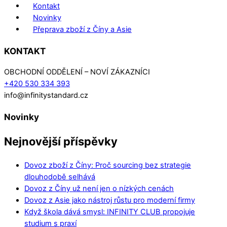
Kontakt
Novinky
Přeprava zboží z Číny a Asie
KONTAKT
OBCHODNÍ ODDĚLENÍ – NOVÍ ZÁKAZNÍCI
+420 530 334 393
info@infinitystandard.cz
Novinky
Nejnovější příspěvky
Dovoz zboží z Číny: Proč sourcing bez strategie
dlouhodobě selhává
Dovoz z Číny už není jen o nízkých cenách
Dovoz z Asie jako nástroj růstu pro moderní firmy
Když škola dává smysl: INFINITY CLUB propojuje
studium s praxí