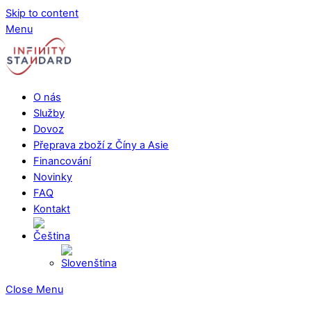
Skip to content
Menu
O nás
Služby
Dovoz
Přeprava zboží z Číny a Asie
Financování
Novinky
FAQ
Kontakt
Close Menu