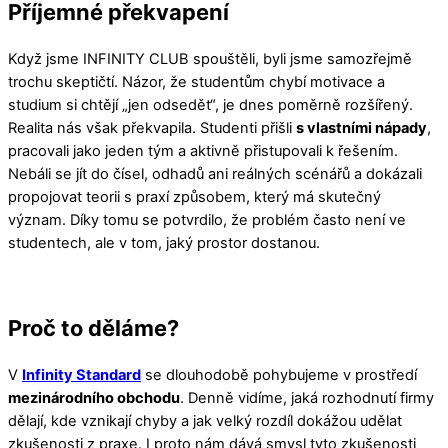
Příjemné překvapení
Když jsme INFINITY CLUB spouštěli, byli jsme samozřejmě
trochu skeptičtí. Názor, že studentům chybí motivace a
studium si chtějí „jen odsedět“, je dnes poměrně rozšířený.
Realita nás však překvapila. Studenti přišli
s vlastními nápady
,
pracovali jako jeden tým a aktivně přistupovali k řešením.
Nebáli se jít do čísel, odhadů ani reálných scénářů a dokázali
propojovat teorii s praxí způsobem, který má skutečný
význam. Díky tomu se potvrdilo, že problém často není ve
studentech, ale v tom, jaký prostor dostanou.
Proč to děláme?
V
Infinity Standard
se dlouhodobě pohybujeme v prostředí
mezinárodního obchodu
. Denně vidíme, jaká rozhodnutí firmy
dělají, kde vznikají chyby a jak velký rozdíl dokážou udělat
zkušenosti z praxe. I proto nám dává smysl tyto zkušenosti