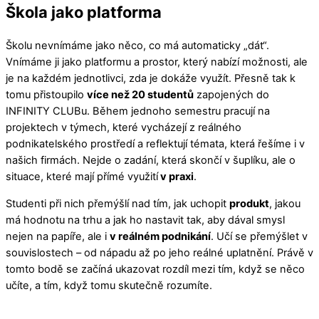
Škola jako platforma
Školu nevnímáme jako něco, co má automaticky „dát“.
Vnímáme ji jako platformu a prostor, který nabízí možnosti, ale
je na každém jednotlivci, zda je dokáže využít. Přesně tak k
tomu přistoupilo
více než 20 studentů
zapojených do
INFINITY CLUBu. Během jednoho semestru pracují na
projektech v týmech, které vycházejí z reálného
podnikatelského prostředí a reflektují témata, která řešíme i v
našich firmách. Nejde o zadání, která skončí v šuplíku, ale o
situace, které mají přímé využití
v praxi
.
Studenti při nich přemýšlí nad tím, jak uchopit
produkt
, jakou
má hodnotu na trhu a jak ho nastavit tak, aby dával smysl
nejen na papíře, ale i
v reálném podnikání
. Učí se přemýšlet v
souvislostech – od nápadu až po jeho reálné uplatnění. Právě v
tomto bodě se začíná ukazovat rozdíl mezi tím, když se něco
učíte, a tím, když tomu skutečně rozumíte.