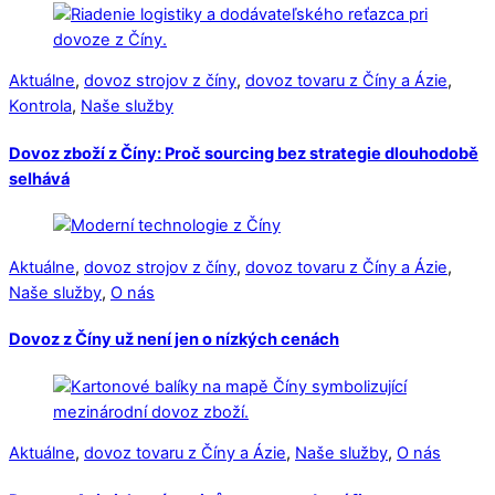
Aktuálne
,
dovoz strojov z číny
,
dovoz tovaru z Číny a Ázie
,
Kontrola
,
Naše služby
Dovoz zboží z Číny: Proč sourcing bez strategie dlouhodobě
selhává
Aktuálne
,
dovoz strojov z číny
,
dovoz tovaru z Číny a Ázie
,
Naše služby
,
O nás
Dovoz z Číny už není jen o nízkých cenách
Aktuálne
,
dovoz tovaru z Číny a Ázie
,
Naše služby
,
O nás