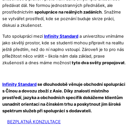
předávat dál. Ne formou jednostranných přednášek, ale
prostřednictvím
spolupráce na reálných zadáních
. Snažíme
se vytvářet prostředí, kde se poznání buduje skrze práci,
diskusi a zkušenost.
Tuto spolupráci mezi
Infinity Standard
a univerzitou vnímáme
jako skvělý prostor, kde se studenti mohou připravit na realitu
ještě předtím, než do ní naplno vstoupí. Zároveň je to pro nás
příležitost něco vrátit – škola nám dala základ, praxe
zkušenosti a dnes máme možnost
tyto dva světy propojovat
.
Infinity Standard
se dlouhodobě věnuje obchodní spolupráci
s Čínou a dovozu zboží z Asie. Díky znalosti místního
prostředí, jazyka a obchodních specifik dokážeme klientům
usnadnit orientaci na čínském trhu a poskytnout jim široké
spektrum služeb při spolupráci s dodavateli.
BEZPLATNÁ KONZULTACE