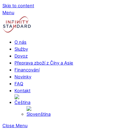
Skip to content
Menu
O nás
Služby
Dovoz
Přeprava zboží z Číny a Asie
Financování
Novinky
FAQ
Kontakt
Close Menu