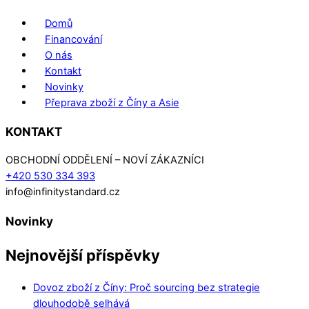
Domů
Financování
O nás
Kontakt
Novinky
Přeprava zboží z Číny a Asie
KONTAKT
OBCHODNÍ ODDĚLENÍ – NOVÍ ZÁKAZNÍCI
+420 530 334 393
info@infinitystandard.cz
Novinky
Nejnovější příspěvky
Dovoz zboží z Číny: Proč sourcing bez strategie
dlouhodobě selhává