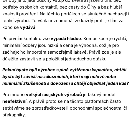
Evropy je to jednoduchý vstup do světa asijského trhu bez
potřeby osobních kontaktů, bez cesty do Číny a bez hlubší
znalosti prostředí. Na těchto portálech se skutečně nacházejí i
reální výrobci. To však neznamená, že každý profil je tím, za
koho se
vydává
.
Při prvním kontaktu vše
vypadá hladce
. Komunikace je rychlá,
minimální odběry jsou nízké a cena je výhodná, což je pro
začínajícího importéra samozřejmě lákavé. Právě zde je ale
důležité zastavit se a položit si jednoduchou otázku:
Pokud byste byli výrobce s plně vytíženou kapacitou, chtěli
byste být závislí na zákaznících, kteří mají nulové nebo
minimální zkušenosti s dovozem a chtějí objednat jeden kus?
Pro mnoho
velkých asijských výrobců
je takový model
neefektivní
. A právě proto se na těchto platformách často
setkáváme se zprostředkovateli, obchodními společnostmi či
překupníky.