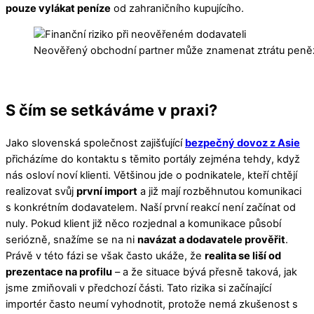
pouze vylákat peníze
od zahraničního kupujícího.
Neověřený obchodní partner může znamenat ztrátu peněz 
S čím se setkáváme v praxi?
Jako slovenská společnost zajišťující
bezpečný dovoz z Asie
přicházíme do kontaktu s těmito portály zejména tehdy, když
nás osloví noví klienti. Většinou jde o podnikatele, kteří chtějí
realizovat svůj
první import
a již mají rozběhnutou komunikaci
s konkrétním dodavatelem. Naší první reakcí není začínat od
nuly. Pokud klient již něco rozjednal a komunikace působí
seriózně, snažíme se na ni
navázat a dodavatele prověřit
.
Právě v této fázi se však často ukáže, že
realita se liší od
prezentace na profilu
– a že situace bývá přesně taková, jak
jsme zmiňovali v předchozí části. Tato rizika si začínající
importér často neumí vyhodnotit, protože nemá zkušenost s