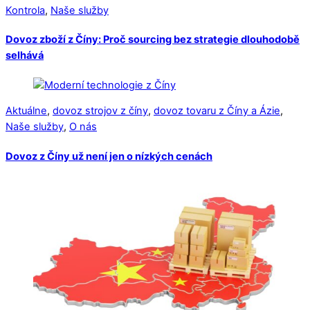
Kontrola
,
Naše služby
Dovoz zboží z Číny: Proč sourcing bez strategie dlouhodobě
selhává
Aktuálne
,
dovoz strojov z číny
,
dovoz tovaru z Číny a Ázie
,
Naše služby
,
O nás
Dovoz z Číny už není jen o nízkých cenách