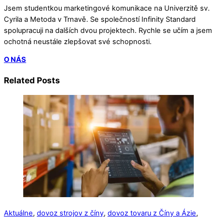
Jsem studentkou marketingové komunikace na Univerzitě sv.
Cyrila a Metoda v Trnavě. Se společností Infinity Standard
spolupracuji na dalších dvou projektech. Rychle se učím a jsem
ochotná neustále zlepšovat své schopnosti.
O NÁS
Related Posts
Aktuálne
,
dovoz strojov z číny
,
dovoz tovaru z Číny a Ázie
,