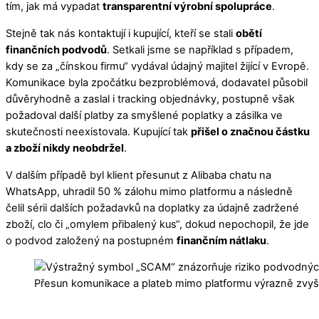
tím, jak má vypadat
transparentní výrobní spolupráce
.
Stejně tak nás kontaktují i kupující, kteří se stali
obětí
finančních podvodů
. Setkali jsme se například s případem,
kdy se za „čínskou firmu“ vydával údajný majitel žijící v Evropě.
Komunikace byla zpočátku bezproblémová, dodavatel působil
důvěryhodně a zaslal i tracking objednávky, postupně však
požadoval další platby za smyšlené poplatky a zásilka ve
skutečnosti neexistovala. Kupující tak
přišel o značnou částku
a zboží nikdy neobdržel
.
V dalším případě byl klient přesunut z Alibaba chatu na
WhatsApp, uhradil 50 % zálohu mimo platformu a následně
čelil sérii dalších požadavků na doplatky za údajně zadržené
zboží, clo či „omylem přibalený kus“, dokud nepochopil, že jde
o podvod založený na postupném
finančním nátlaku
.
Přesun komunikace a plateb mimo platformu výrazně zvyšu