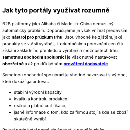
Jak tyto portály využívat rozumně
B2B platformy jako Alibaba či Made-in-China nemusí být
automaticky problém. Doporučujeme je však vnímat především
jako
nástroj pro průzkum trhu
. Jsou vhodné ke zjištění, jaké
produkty se v Asii vyrábějí, k orientačnímu porovnání cen či k
získání základního přehledu o výrobních možnostech trhu,
samotnou obchodní spolupráci
je však nutné nastavovat
obezřetně
a až po důkladném
prověření dodavatele
.
Samotnou obchodní spolupráci je vhodné navazovat s výrobci,
kteří dokáží garantovat:
stabilní výrobní kapacity,
kvalitu a kontrolu produkce,
reálné a platné certifikace,
jasné informace o tom, kdo za firmou stojí a kde se zboží
skutečně vyrábí.
Pokud podnikatel nemá zkušenosti s prověřováním